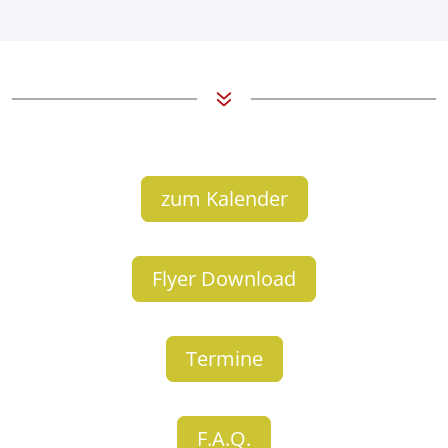
7
zum Kalender
Flyer Download
Termine
F.A.Q.