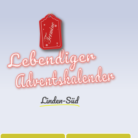
Lebendiger
Adventskalender
Linden-Süd