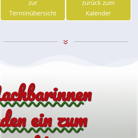
zur
zurück zum
Terminübersicht
Kalender
7
achbarinnen
aden ein zum