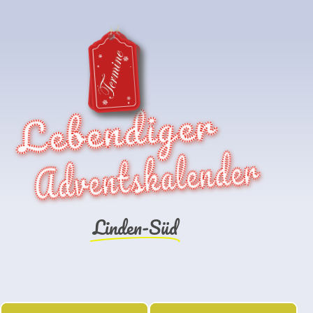
Lebendiger
Adventskalender
Linden-Süd