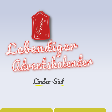
Lebendiger
Adventskalender
Linden-Süd