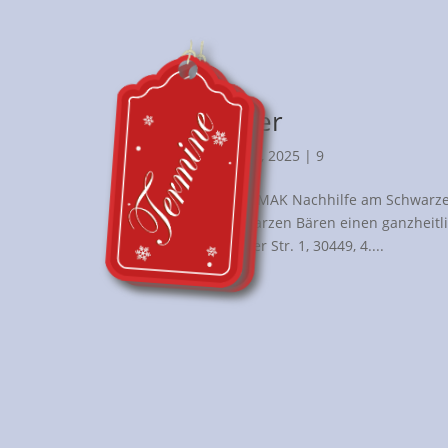
9.Dezember
von
LCube
|
Dez. 8, 2025
|
9
Türchen Nr. 9 Die MAK Nachhilfe am Schwarzen B
die MAK am Schwarzen Bären einen ganzheitlic
Linden Blumenauer Str. 1, 30449, 4....